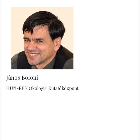
János Bölöni
HUN-REN Ökológiai Kutatóközpont