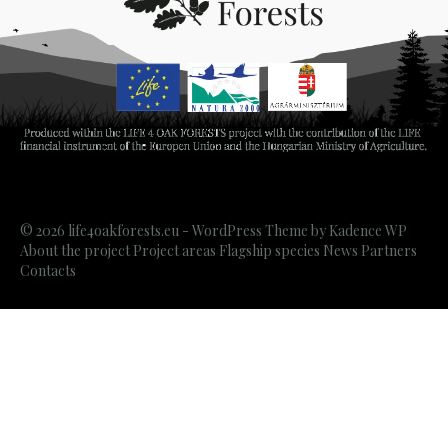
© 2026 life4oakforests.eu - WordPress Theme by
Kadence WP
About the project
Project areas
Flagship species
News
Partners
Contacts