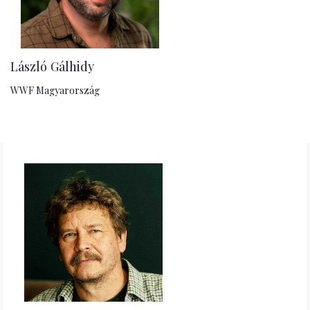
László Gálhidy
WWF Magyarország