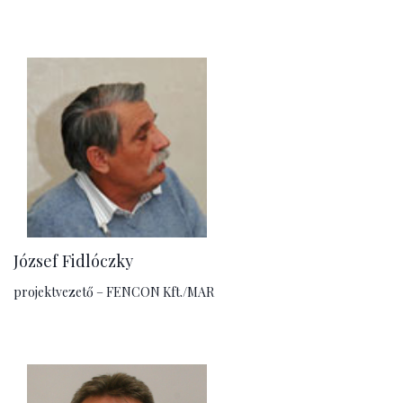
József Fidlóczky
projektvezető – FENCON Kft./MAR