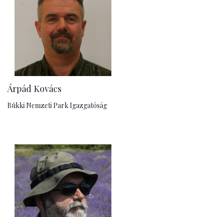
Árpád Kovács
Bükki Nemzeti Park Igazgatóság