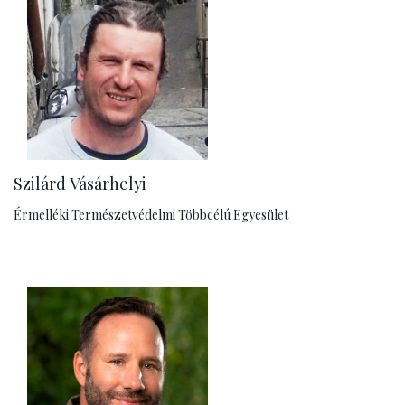
Szilárd Vásárhelyi
Érmelléki Természetvédelmi Többcélú Egyesület