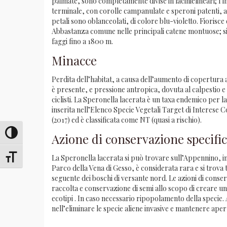
palmate, sono completamente divise in lacinielineari; l’
terminale, con corolle campanulate e speroni patenti, ap
petali sono oblanceolati, di colore blu-violetto. Fiorisce
Abbastanza comune nelle principali catene montuose; si t
faggi fino a 1800 m.
Minacce
Perdita dell’habitat, a causa dell’aumento di copertura 
è presente, e pressione antropica, dovuta al calpestio e 
ciclisti. La Speronella lacerata è un taxa endemico per
inserita nell’Elenco Specie Vegetali Target di Interese 
(2017) ed è classificata come NT (quasi a rischio).
Attiva/disattiva alto contrasto
Azione di conservazione specifi
La Speronella lacerata si può trovare sull’Appennino, in
Attiva/disattiva dimensione testo
Parco della Vena di Gesso, è considerata rara e si trova 
seguente dei boschi di versante nord. Le azioni di cons
raccolta e conservazione di semi allo scopo di creare u
ecotipi . In caso necessario ripopolamento della specie. 
nell’eliminare le specie aliene invasive e mantenere aper