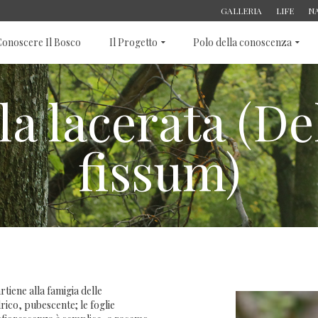
GALLERIA
LIFE
N
onoscere Il Bosco
Il Progetto
Polo della conoscenza
la lacerata (D
fissum)
iene alla famigia delle
rico, pubescente; le foglie