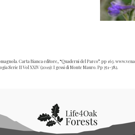
Romagnola. Carta Bianca editore, “Quaderni del Parco”. pp 163. www.venade
logia Serie II Vol XXIV (2019): I gessi di Monte Mauro. Pp 351-382.