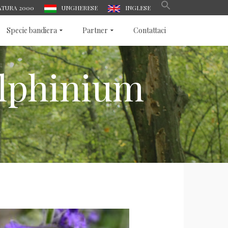
ATURA 2000
UNGHERESE
INGLESE
Specie bandiera
Partner
Contattaci
elphinium