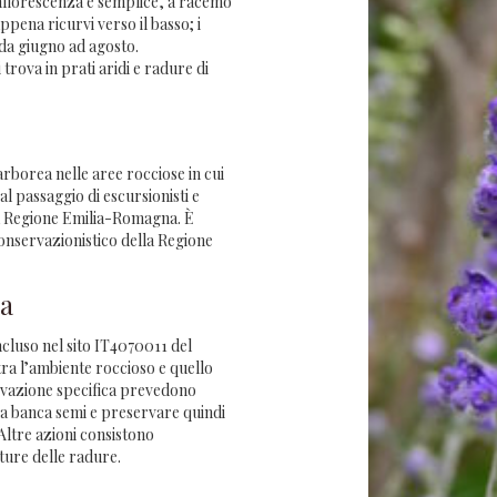
infiorescenza è semplice, a racemo
pena ricurvi verso il basso; i
 da giugno ad agosto.
rova in prati aridi e radure di
arborea nelle aree rocciose in cui
al passaggio di escursionisti e
 la Regione Emilia-Romagna. È
Conservazionistico della Regione
ca
cluso nel sito IT4070011 del
tra l’ambiente roccioso e quello
ervazione specifica prevedono
na banca semi e preservare quindi
Altre azioni consistono
ture delle radure.