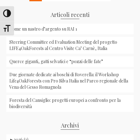
Articoli recenti
Attiva/disattiva alto contrasto
Come un nastro d’argento su RAI 1
Attiva/disattiva dimensione testo
Steering Committee ed Evaluation Meeting del progetto
LIFE4OakForests al Centro Visite Ca’ Carnè, Italia
Querce giganti, gatti selvatici e “pozzi delle fate”
Due giornate dedicate ai boschi di Roverella: il Workshop
Life4OakForests con Pro Silva Italia nel Parco regionale della
Vena del Gesso Romagnola
Foresta del Cansiglio: progetti europei a confronto per la
biodiversità
Archivi
►
2026 (3)