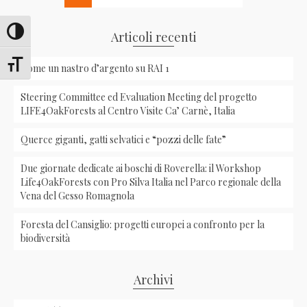
Attiva/disattiva alto contrasto
Articoli recenti
Attiva/disattiva dimensione testo
Come un nastro d’argento su RAI 1
Steering Committee ed Evaluation Meeting del progetto
LIFE4OakForests al Centro Visite Ca’ Carnè, Italia
Querce giganti, gatti selvatici e “pozzi delle fate”
Due giornate dedicate ai boschi di Roverella: il Workshop
Life4OakForests con Pro Silva Italia nel Parco regionale della
Vena del Gesso Romagnola
Foresta del Cansiglio: progetti europei a confronto per la
biodiversità
Archivi