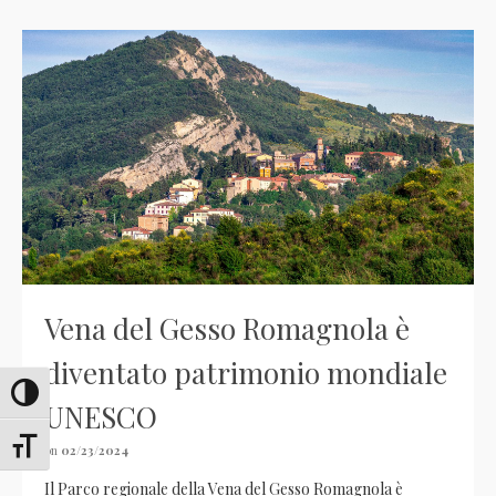
Vena del Gesso Romagnola è
diventato patrimonio mondiale
Attiva/disattiva alto contrasto
UNESCO
Attiva/disattiva dimensione testo
on
02/23/2024
Il Parco regionale della Vena del Gesso Romagnola è