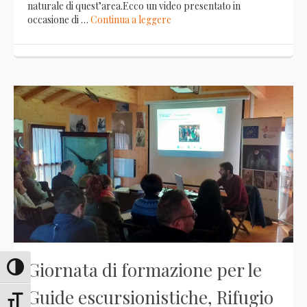
naturale di quest’area.Ecco un video presentato in
occasione di …
Continua a leggere
Giornata di formazione per le
Attiva/disattiva alto contrasto
Guide escursionistiche, Rifugio
Attiva/disattiva dimensione testo