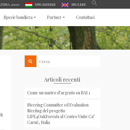
ATURA 2000
UNGHERESE
INGLESE
Specie bandiera
Partner
Contattaci
Articoli recenti
Come un nastro d’argento su RAI 1
Steering Committee ed Evaluation
Meeting del progetto
ti
LIFE4OakForests al Centro Visite Ca’
Carnè, Italia