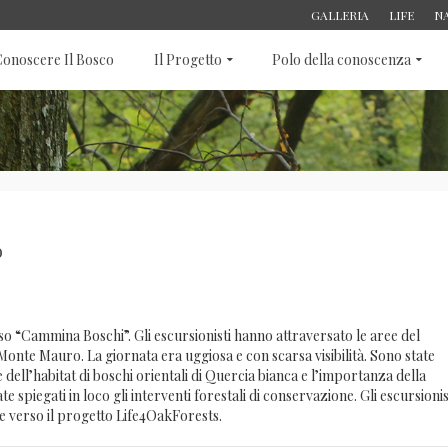
GALLERIA
LIFE
N
onoscere Il Bosco
Il Progetto
Polo della conoscenza
o
orso “Cammina Boschi”. Gli escursionisti hanno attraversato le aree del
 Monte Mauro. La giornata era uggiosa e con scarsa visibilità. Sono state
e dell’habitat di boschi orientali di Quercia bianca e l’importanza della
e spiegati in loco gli interventi forestali di conservazione. Gli escursionis
 verso il progetto Life4OakForests.