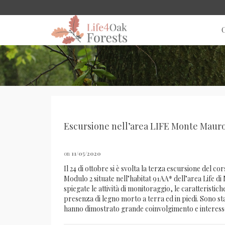
C
Escursione nell’area LIFE Monte Maur
on
11/05/2020
Il 24 di ottobre si è svolta la terza escursione del c
Modulo 2 situate nell’habitat 91AA* dell’area Life di
spiegate le attività di monitoraggio, le caratteristich
presenza di legno morto a terra ed in piedi. Sono stat
hanno dimostrato grande coinvolgimento e interesse